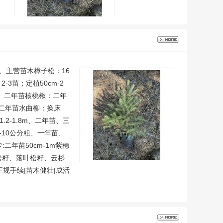
苗15-60cm 换床苗；定植树苗、2-3年苗 电议价格大量现货 聚源苗
0已售
、主营苗木樟子松：16
2-3苗；定植50cm-2
年苗、二年苗核桃楸：二年
、二年苗水曲柳：换床
.2-1.8m、二年苗、三
4-10公分粗、一年苗、
二年苗50cm-1m紫穗
松籽、落叶松籽、云杉
规手续|苗木健壮|成活