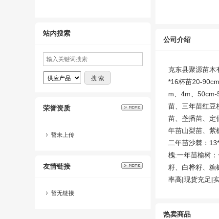
樟子松16*16杯
聚源苗木
1.00
站内搜索
￥
公司介绍
克东县聚源苗木
*16杯苗20-9
m、4m、50c
苗、三年苗红豆杉
荣誉资质
苗、垄播苗、定值4
年苗山梨苗、紫椴苗
暂未上传
二年苗沙棘：13
槐:一年苗榆树
友情链接
籽、白桦籽、糖
率高|现货充足|实
暂无链接
热卖商品