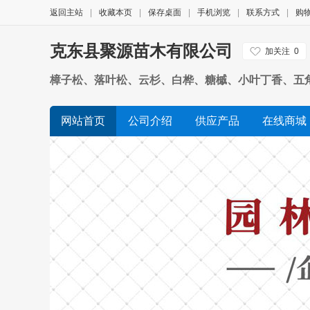
返回主站
|
收藏本页
|
保存桌面
|
手机浏览
|
联系方式
|
购
克东县聚源苗木有限公司
加关注
0
樟子松、落叶松、云杉、白桦、糖槭、小叶丁香、五
网站首页
公司介绍
供应产品
在线商城