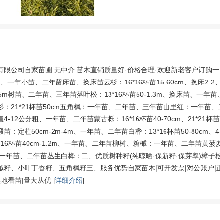
苗20-90cm、一年苗、二年留床苗、换床苗 电议价格有量 克东县
云杉16*16杯
木
1.00
0已售
￥
有限公司自家苗圃 无中介 苗木直销质量好·价格合理·欢迎新老客户订购一
0cm、一年小苗、二年留床苗、换床苗云杉：16*16杯苗15-60cm、换床2-2、
m-5m树苗、二年苗、三年苗落叶松：13*16杯苗50-1.3m、换床苗、一
：21*21杯苗50cm五角枫：一年苗、二年苗、三年苗山里红：一年苗
-12公分粗、一年苗、二年苗蒙古栎：16*16杯苗40-70cm、21*21杯苗1
：定植50cm-2m-4m、一年苗、二年苗白桦：13*16杯苗50-80cm、
*16杯苗40cm-1.2m、一年苗、二年苗柳树、糖槭：一年苗、二年苗黄菠萝:
：一年苗、二年苗丛生白桦：二、优质树种籽(纯晾晒·保新籽·保芽率)樟子
槭籽、小叶丁香籽、五角枫籽三、服务优势自家苗木|可开发票|对公账户|正
地看苗|量大从优 [
详细介绍
]